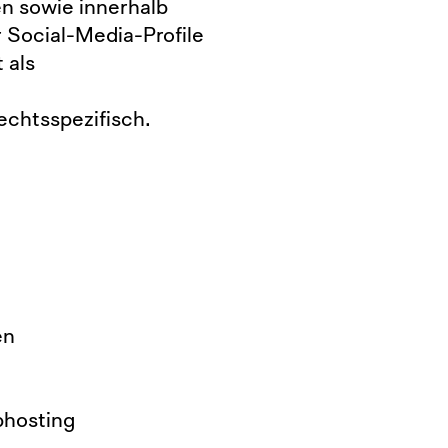
n sowie innerhalb
r Social-Media-Profile
 als
echtsspezifisch.
en
bhosting