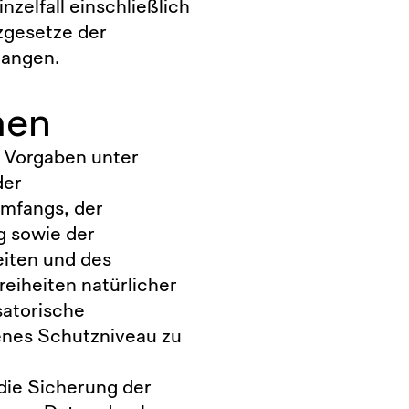
zelfall einschließlich
zgesetze der
langen.
men
 Vorgaben unter
der
Umfangs, der
 sowie der
eiten und des
eiheiten natürlicher
satorische
nes Schutzniveau zu
ie Sicherung der