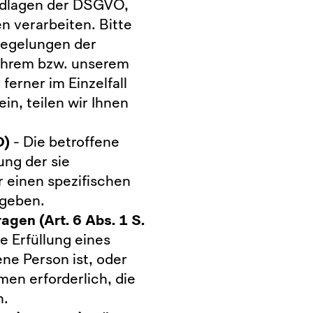
undlagen der DSGVO,
n verarbeiten. Bitte
Regelungen der
Ihrem bzw. unserem
ferner im Einzelfall
in, teilen wir Ihnen
O)
- Die betroffene
ung der sie
 einen spezifischen
geben.
agen (Art. 6 Abs. 1 S.
ie Erfüllung eines
ene Person ist, oder
en erforderlich, die
n.