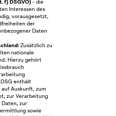
it. f) DSGVO)
- die
ten Interessen des
dig, vorausgesetzt,
freiheiten der
nenbezogener Daten
schland:
Zusätzlich zu
ten nationale
d. Hierzu gehört
issbrauch
rarbeitung
BDSG enthält
 auf Auskunft, zum
t, zur Verarbeitung
 Daten, zur
ermittlung sowie