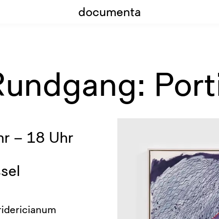
documenta
Rundgang: Port
r – 18 Uhr
sel
ridericianum