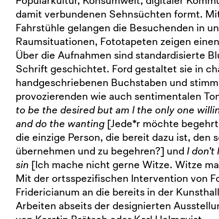
Populärkultur, Konsumwelt, digitaler Komm
damit verbundenen Sehnsüchten formt. Mit
Fahrstühle gelangen die Besuchenden in u
Raumsituationen, Fototapeten zeigen einen
Über die Aufnahmen sind standardisierte B
Schrift geschichtet. Ford gestaltet sie in c
handgeschriebenen Buchstaben und stimm
provozierenden wie auch sentimentalen To
to be the desired but am I the only one willi
and do the wanting
[Jede*r möchte begehrt 
die einzige Person, die bereit dazu ist, den 
übernehmen und zu begehren?] und
I don’t 
sin
[Ich mache nicht gerne Witze. Witze mac
Mit der ortsspezifischen Intervention von F
Fridericianum an die bereits in der Kunsthall
Arbeiten abseits der designierten Ausstell