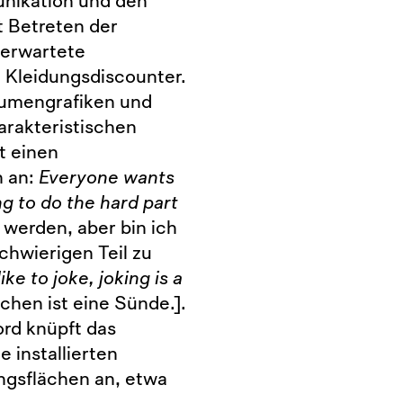
unikation und den
 Betreten der
nerwartete
 Kleidungsdiscounter.
lumengrafiken und
harakteristischen
t einen
n an:
Everyone wants
ng to do the hard part
werden, aber bin ich
schwierigen Teil zu
like to joke, joking is a
hen ist eine Sünde.].
ord knüpft das
e installierten
ungsflächen an, etwa