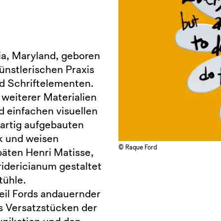
ia, Maryland, geboren
künstlerischen Praxis
nd Schriftelementen.
l weiterer Materialien
d einfachen visuellen
nartig aufgebauten
ik und weisen
© Raque Ford
äten Henri Matisse,
ridericianum gestaltet
tühle.
Teil Fords andauernder
us Versatzstücken der