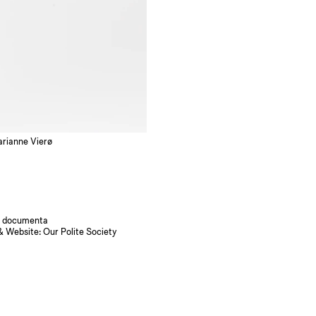
arianne Vierø
 documenta
& Website:
Our Polite Society