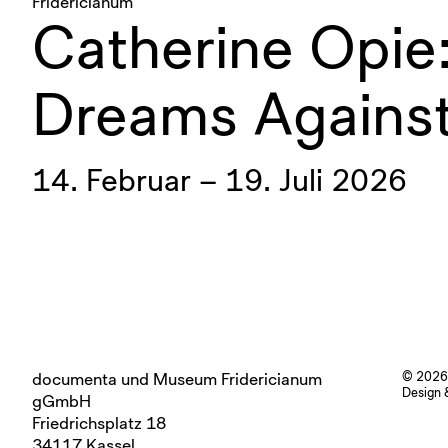
Fridericianum
Catherine Opie
Dreams Against
14. Februar – 19. Juli 2026
documenta und Museum Fridericianum
© 2026
Design 
gGmbH
Friedrichsplatz 18
34117 Kassel