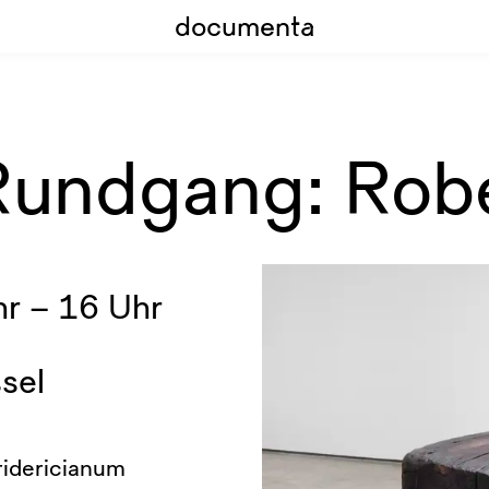
documenta
 Rundgang: Rob
r – 16 Uhr
sel
ridericianum