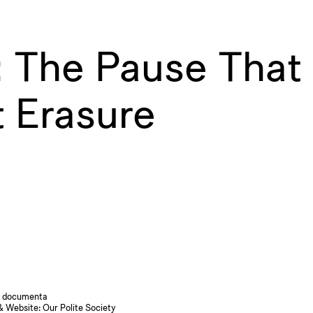
: The Pause That
 Erasure
 documenta
& Website:
Our Polite Society