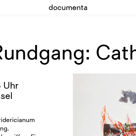
documenta
 Rundgang: Cat
8 Uhr
sel
ridericianum
ng.