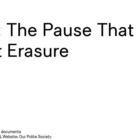
: The Pause That
 Erasure
 documenta
& Website:
Our Polite Society