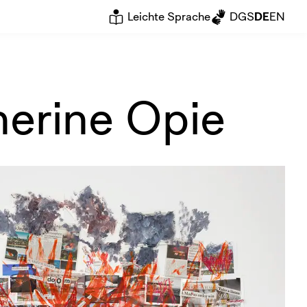
Leichte Sprache
DGS
DE
EN
herine Opie