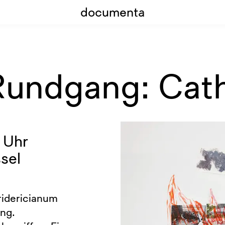
documenta
 Rundgang: Cat
 Uhr
sel
ridericianum
ng.