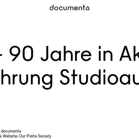
documenta
 90 Jahre in Ak
ührung Studioa
 documenta
& Website:
Our Polite Society