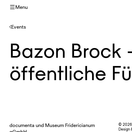
Menu
Events
Bazon Brock -
öffentliche F
documenta und Museum Fridericianum
© 2026
Design 
gGmbH