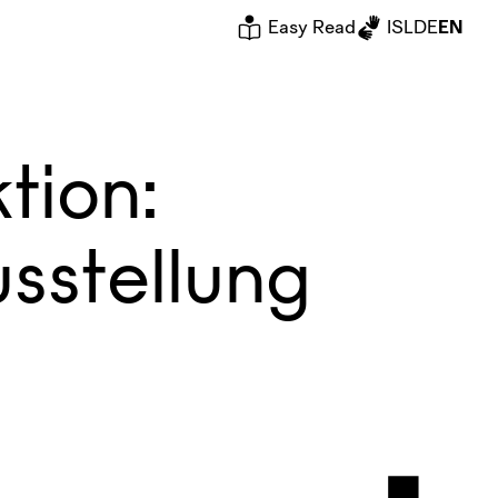
Easy Read
ISL
DE
EN
tion:
usstellung