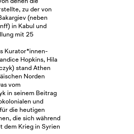
von denen die
rstellte, zu der von
Bakargiev (neben
nff) in Kabul und
llung mit 25
s Kurator*innen-
andice Hopkins, Hila
czyk) stand Athen
päischen Norden
 Das vom
yk in seinem Beitrag
okolonialen und
für die heutigen
hen, die sich während
t dem Krieg in Syrien