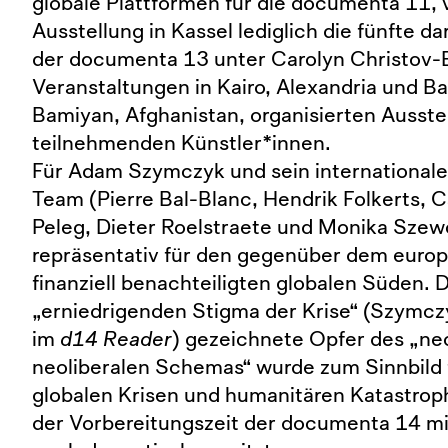
globale Plattformen für die documenta 11, 
Ausstellung in Kassel lediglich die fünfte da
der documenta 13 unter Carolyn Christov-
Veranstaltungen in Kairo, Alexandria und Ba
Bamiyan, Afghanistan, organisierten Ausste
teilnehmenden Künstler*innen.
Für Adam Szymczyk und sein internationale
Team (Pierre Bal-Blanc, Hendrik Folkerts, C
Peleg, Dieter Roelstraete und Monika Szew
repräsentativ für den gegenüber dem euro
finanziell benachteiligten globalen Süden.
„erniedrigenden Stigma der Krise“ (Szymcz
im
d14 Reader
) gezeichnete Opfer des „ne
neoliberalen Schemas“ wurde zum Sinnbild 
globalen Krisen und humanitären Katastrop
der Vorbereitungszeit der documenta 14 mi