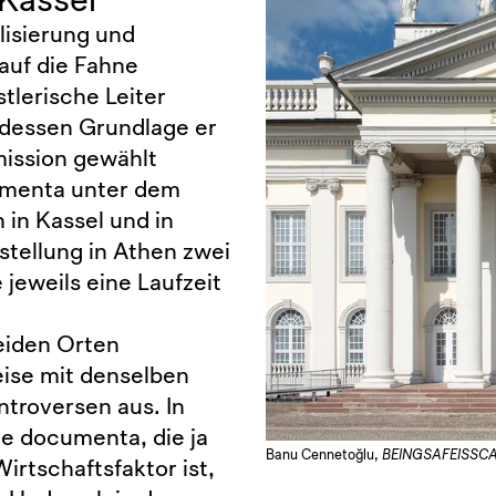
lisierung und
auf die Fahne
tlerische Leiter
dessen Grundlage er
ission gewählt
cumenta unter dem
 in Kassel und in
stellung in Athen zwei
 jeweils eine Laufzeit
beiden Orten
ise mit denselben
ntroversen aus. In
ie documenta, die ja
Banu Cennetoğlu,
BEINGSAFEISSC
irtschaftsfaktor ist,