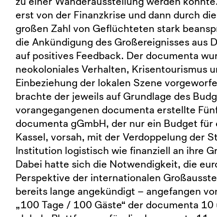
zu einer Wanderausstellung werden könnte
erst von der Finanzkrise und dann durch di
großen Zahl von Geflüchteten stark beansp
die Ankündigung des Großereignisses aus D
auf positives Feedback. Der documenta wu
neokoloniales Verhalten, Krisentourismus 
Einbeziehung der lokalen Szene vorgeworfen
brachte der jeweils auf Grundlage des Budg
vorangegangenen documenta erstellte Fünf
documenta gGmbH, der nur ein Budget für e
Kassel, vorsah, mit der Verdoppelung der S
Institution logistisch wie finanziell an ihre 
Dabei hatte sich die Notwendigkeit, die eu
Perspektive der internationalen Großausste
bereits lange angekündigt – angefangen vo
„100 Tage / 100 Gäste“ der documenta 10