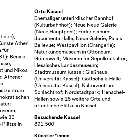
Orte Kassel
Ehemaliger unterirdischer Bahnhof
(Kulturbahnhof); Neue Neue Galerie
(Neue Hauptpost); Fridericianum;
deion);
documenta Halle; Neue Galerie; Palais
Künste Athen
Bellevue; Westpavillon (Orangerie);
 für
Naturkundemuseum in Ottoneum;
ST); Benaki
Grimmwelt; Museum für Sepulkralkultur;
asse;
Hessisches Landesmuseum;
st und Nikos
Stadtmuseum Kassel; Gießhaus
e; Athener
(Universität Kassel); Gottschalk-Halle
ko
(Universität Kassel); Kulturzentrum
unstzentrum
Schlachthof; Nordstadtpark; Henschel-
okratischen
Hallen sowie 18 weitere Orte und
atur;
öffentliche Plätze in Kassel.
museum;
wie 36
Besuchende Kassel
 Plätze in
891.500
Künstler*innen