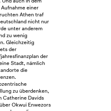
. Und auch in dem
e Aufnahme einer
ruchten Athen traf
eutschland nicht nur
rde unter anderem
und zu wenig
. Gleichzeitig
ets der
jahresfinanzplan der
ine Stadt, nämlich
tandorte die
Grenzen.
rozentrische
llung zu überdenken,
n Catherine Davids
 über Okwui Enwezors