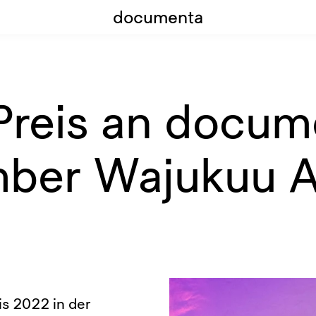
documenta
reis an docume
er Wajukuu Ar
s 2022 in der