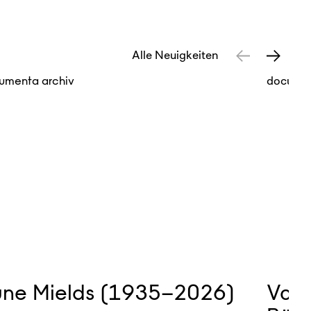
Alle Neuigkeiten
umenta archiv
docume
une Mields (1935–2026)
Vom