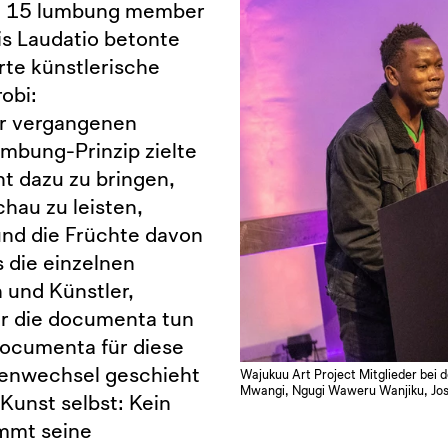
ta 15 lumbung member
is Laudatio betonte
rte künstlerische
obi:
er vergangenen
mbung-Prinzip zielte
ht dazu zu bringen,
hau zu leisten,
und die Früchte davon
s die einzelnen
 und Künstler,
̈r die documenta tun
ocumenta für diese
venwechsel geschieht
Wajukuu Art Project Mitglieder bei d
Mwangi, Ngugi Waweru Wanjiku, Jose
 Kunst selbst: Kein
immt seine