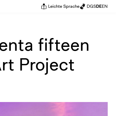
Leichte Sprache
DGS
DE
EN
nta fifteen
t Project