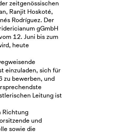
der zeitgenössischen
an, Ranjit Hoskoté,
nés Rodríguez. Der
Fridericianum gGmbH
 vom 12. Juni bis zum
ird, heute
 wegweisende
 einzuladen, sich für
16 zu bewerben, und
ersprechendste
lerischen Leitung ist
n Richtung
vorsitzende und
lle sowie die