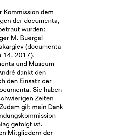
der Kommission dem
ungen der documenta,
betraut wurden:
ger M. Buergel
Bakargiev (documenta
 14, 2017).
umenta und Museum
André dankt den
h den Einsatz der
documenta. Sie haben
schwierigen Zeiten
 Zudem gilt mein Dank
 Findungskommission
ag gefolgt ist.
en Mitgliedern der