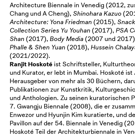
Architecture Biennale in Venedig (2012, 
Chang und A Cheng),
Shinohara Kazuo
(20
Architecture: Yona Friedman
(2015),
Snack
Collection Series Yu Youhan
(2017),
PSA Co
Shan
(2017),
Body Media
(2007 und 2017)
Phalle & Shen Yuan
(2018),
Hussein Chalay
(2021/2022).
Ranjit Hoskoté
ist Schriftsteller, Kulturtheo
und Kurator, er lebt in Mumbai. Hoskoté ist
Herausgeber von mehr als 30 Büchern, dar
Publikationen zur Kunstkritik, Kulturgesch
und Anthologien. Zu seinen kuratorischen P
7. Gwangju Biennale (2008), die er zusam
Enwezor und Hyunjin Kim kuratierte, und de
Pavillon auf der 54. Biennale in Venedig (2
Hoskoté Teil der Architekturbiennale in Ven