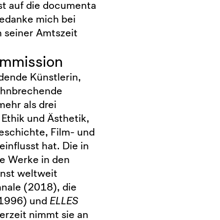
st auf die documenta
bedanke mich bei
n seiner Amtszeit
ommission
ldende Künstlerin,
bahnbrechende
mehr als drei
Ethik und Ästhetik,
eschichte, Film- und
nflusst hat. Die in
hre Werke in den
nst weltweit
nnale (2018), die
1996) und
ELLES
erzeit nimmt sie an