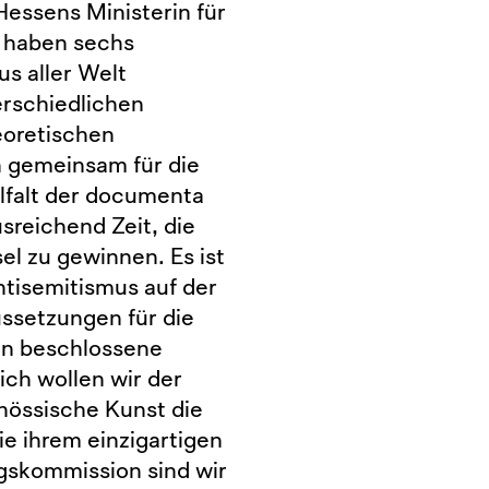
Hessens Ministerin für
r haben sechs
s aller Welt
erschiedlichen
eoretischen
n gemeinsam für die
elfalt der documenta
sreichend Zeit, die
el zu gewinnen. Es ist
ntisemitismus auf der
ssetzungen für die
hon beschlossene
ich wollen wir der
enössische Kunst die
ie ihrem einzigartigen
gskommission sind wir