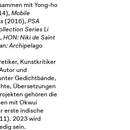
zusammen mit Yong-ho
14),
Mobile
s
(2016),
PSA
llection Series Li
,
HON: Niki de Saint
an: Archipelago
retiker, Kunstkritiker
 Autor und
unter Gedichtbände,
ichte, Übersetzungen
rojekten gehören die
men mit Okwui
r erste indische
011). 2023 wird
edig sein.