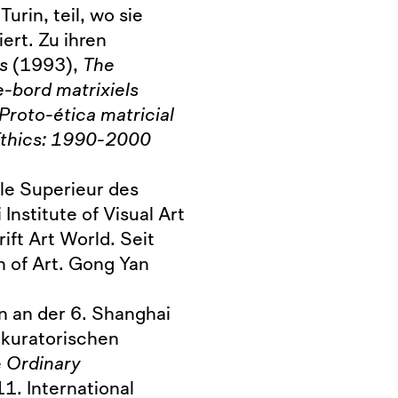
 Turin, teil, wo sie
ert. Zu ihren
s
(1993),
The
-bord matrixiels
Proto-ética matricial
 Ethics: 1990-2000
ale Superieur des
Institute of Visual Art
ft Art World. Seit
n of Art. Gong Yan
n an der 6. Shanghai
 kuratorischen
e
Ordinary
1. International