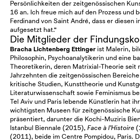
Persönlichkeiten der zeitgenössischen Kun
16 an. Ich freue mich auf den Prozess und 
Ferdinand von Saint André, dass er diesen i
aufgesetzt hat.“
Die Mitglieder der Findungsk
Bracha Lichtenberg Ettinger
ist Malerin, bi
Philosophin, Psychoanalytikerin und eine 
Theoretikerin, deren Matrixial-Theorie seit 
Jahrzehnten die zeitgenössischen Bereiche 
kritische Studien, Kunsttheorie und Kunstg
Literaturwissenschaft sowie Feminismus beei
Tel Aviv und Paris lebende Künstlerin hat i
wichtigsten Museen für zeitgenössische Ku
präsentiert, darunter die Kochi-Muziris Bie
Istanbul Biennale (2015),
Face à l’Histoire
(
(2011), beide im Centre Pompidou, Paris. D