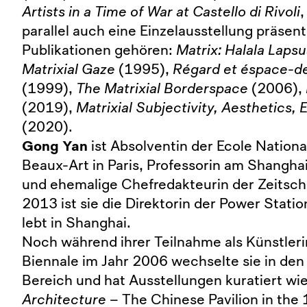
Artists in a Time of War at Castello di Rivoli
,
parallel auch eine Einzelausstellung präsenti
Publikationen gehören:
Matrix: Halala Lapsu
Matrixial Gaze
(1995),
Régard et éspace-de
(1999),
The Matrixial Borderspace
(2006),
(2019),
Matrixial Subjectivity, Aesthetics,
(2020).
Gong Yan
ist Absolventin der Ecole Nation
Beaux-Art in Paris, Professorin am Shanghai 
und ehemalige Chefredakteurin der Zeitschri
2013 ist sie die Direktorin der Power Statio
lebt in Shanghai.
Noch während ihrer Teilnahme als Künstleri
Biennale im Jahr 2006 wechselte sie in den
Bereich und hat Ausstellungen kuratiert wi
Architecture
– The Chinese Pavilion in the 1