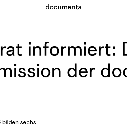
documenta
at informiert: 
mission der d
 bilden sechs