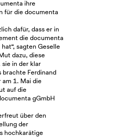
cumenta ihre
n für die documenta
ich dafür, dass er in
gement die documenta
hat“, sagten Geselle
 Mut dazu, diese
ie in der klar
s brachte Ferdinand
 am 1. Mai die
t auf die
e documenta gGmbH
erfreut über den
ellung der
s hochkarätige