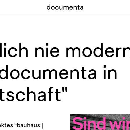
documenta
klich nie mode
documenta in
schaft"
ektes “bauhaus |