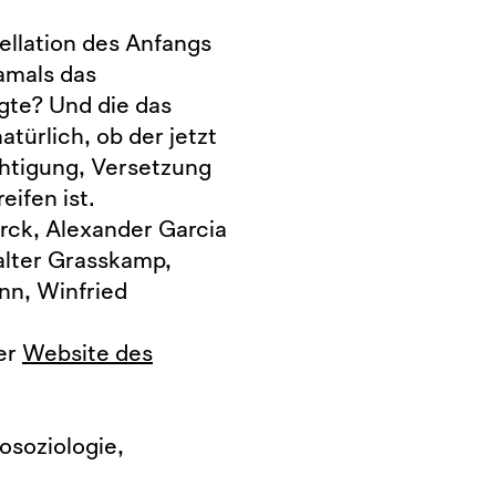
tellation des Anfangs
amals das
te? Und die das
türlich, ob der jetzt
chtigung, Versetzung
ifen ist.
rck, Alexander Garcia
alter Grasskamp,
nn, Winfried
der
Website des
l
osoziologie,