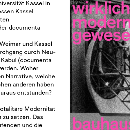
versität Kassel in
essen Kassel
iten
 der documenta
n Weimar und Kassel
urchgang durch Neu-
), Kabul (documenta
werden. Woher
n Narrative, welche
lchen anderen haben
daraus entstanden?
otalitäre Modernität
s zu setzen. Das
aufenden und die