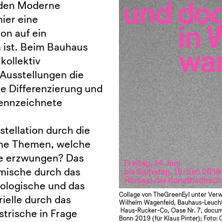
nden Moderne
ier eine
on auf ein
 ist. Beim Bauhaus
kollektiv
Ausstellungen die
e Differenzierung und
kennzeichnete
tellation durch die
che Themen, welche
ie erzwungen? Das
omische durch das
eologische und das
Collage von TheGreenEyl unter Ver
ielle durch das
Wilhelm Wagenfeld, Bauhaus-Leucht
Haus-Rucker-Co, Oase Nr. 7, docum
strische in Frage
Bonn 2019 (für Klaus Pinter); Foto: