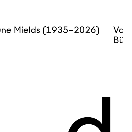
une Mields (1935–2026)
Vom
Bür
d